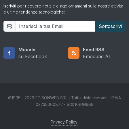
Iscriviti
per ricevere notizie e aggiornamenti sulle nostre attività
e ultime tendenze tecnologiche:
Moovle
Feed RSS
su Facebook
Emocube AI
©1995 - 2026 EDISONWEB SRL | Tutti i diritti riservati - P.IVA
03235060872 - SDI: KRRH6B9
Privacy Policy